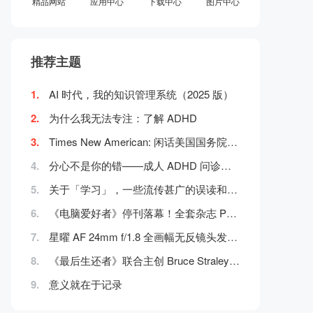
精品网站
应用中心
下载中心
图片中心
推荐主题
1.
AI 时代，我的知识管理系统（2025 版）
2.
为什么我无法专注：了解 ADHD
3.
Times New American: 闲话美国国务院「换字
4.
分心不是你的错——成人 ADHD 问诊指南
5.
关于「学习」，一些流传甚广的误读和迷思
6.
《电脑爱好者》停刊落幕！全套杂志 PDF 电
7.
星曜 AF 24mm f/1.8 全画幅无反镜头发布：
8.
《最后生还者》联合主创 Bruce Straley 回
9.
意义就在于记录