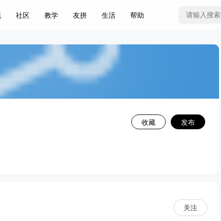
现
社区
教学
友拼
生活
帮助
收藏
发布
返 回
关注