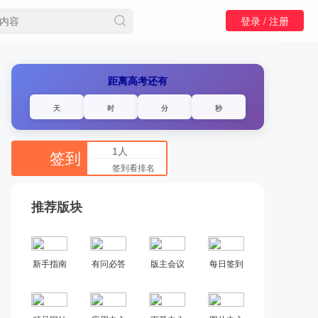
登录 /
注册
距离高考还有
天
时
分
秒
1人
签到
签到看排名
推荐版块
新手指南
有问必答
版主会议
每日签到