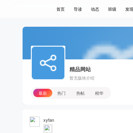
首页
导读
动态
班级
发
关于
精品网站
暂无版块介绍
最新
热门
热帖
精华
发新帖
xyfan