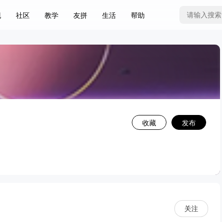
现
社区
教学
友拼
生活
帮助
收藏
发布
返 回
关注