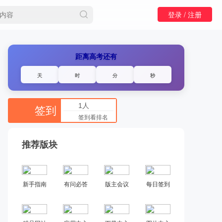
登录 /
注册
距离高考还有
天
时
分
秒
1人
签到
签到看排名
推荐版块
新手指南
有问必答
版主会议
每日签到