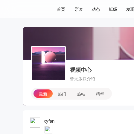
首页
导读
动态
班级
发
关于
视频中心
暂无版块介绍
最新
热门
热帖
精华
发新帖
xyfan