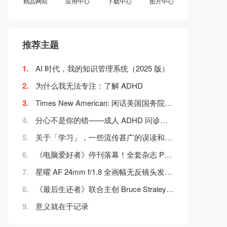
精品网站
应用中心
下载中心
图片中心
推荐主题
1.
AI 时代，我的知识管理系统（2025 版）
2.
为什么我无法专注：了解 ADHD
3.
Times New American: 闲话美国国务院「换字
4.
分心不是你的错——成人 ADHD 问诊指南
5.
关于「学习」，一些流传甚广的误读和迷思
6.
《电脑爱好者》停刊落幕！全套杂志 PDF 电
7.
星曜 AF 24mm f/1.8 全画幅无反镜头发布：
8.
《最后生还者》联合主创 Bruce Straley 回
9.
意义就在于记录