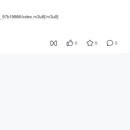
8_97b19866/index.m3u8[/m3u8]
0
0
0